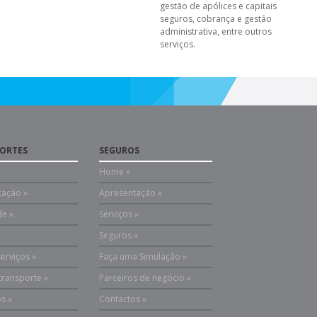
gestão de apólices e capitais
seguros, cobrança e gestão
administrativa, entre outros
serviços.
ORTES
SEGUROS
Home »
tação »
Apresentação »
de »
Serviços »
Seguros »
serviços »
Faça uma Simulação »
 transporte »
Parceiros de negócio »
s »
Contactos »