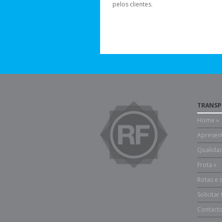
pelos clientes.
TRANSP
Home »
Apresen
Qualida
Frota »
Rotas e 
Solicitar
Contacto