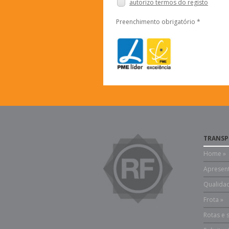
autorizo termos do registo
Preenchimento obrigatório *
TRANSP
Home »
Apresen
Qualida
Frota »
Rotas e 