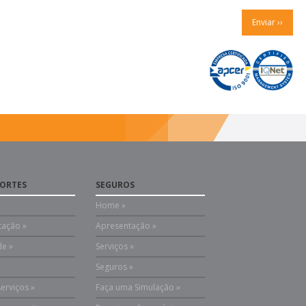
ORTES
SEGUROS
Home »
tação »
Apresentação »
de »
Serviços »
Seguros »
serviços »
Faça uma Simulação »